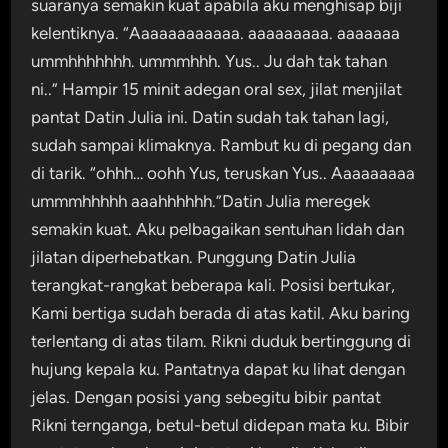
suaranya semakin kuat apabila aku menghisap biji
kelentiknya. “Aaaaaaaaaaaa. aaaaaaaaa. aaaaaaa
ummhhhhhhh. ummmhhh. Yus.. Ju dah tak tahan
ni..” Hampir 15 minit adegan oral sex, jilat menjilat
pantat Datin Julia ini. Datin sudah tak tahan lagi,
sudah sampai klimaknya. Rambut ku di pegang dan
di tarik. “ohhh… oohh Yus, teruskan Yus.. Aaaaaaaaa
ummmhhhhh aaahhhhhh.”Datin Julia meregek
semakin kuat. Aku pelbagaikan sentuhan lidah dan
jilatan diperhebatkan. Punggung Datin Julia
terangkat-rangkat beberapa kali. Posisi bertukar,
Kami bertiga sudah berada di atas katil. Aku baring
terlentang di atas tilam. Rikni duduk bertinggung di
hujung kepala ku. Pantatnya dapat ku lihat dengan
jelas. Dengan posisi yang sebegitu bibir pantat
Rikni ternganga, betul-betul didepan mata ku. Bibir