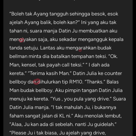
“Boleh tak Ayang tangguh sehingga besok, esok
ajelah Ayang balik, boleh kan?” Ini yang aku tak
tahan ni, suara manja Datin Ju membuatkan aku
mengiyakan saja, aku sekadar mengangguk kepala
tanda setuju. Lantas aku mengarahkan budak
bellman minta dia batalkan tempahan teksi. “Ok.
Man, kensel, tak payah call teksi.” ” I dah ada
kereta.” “Terima kasih Man.” Datin Julia ke counter
bellboy dan dihulurkan tip RM10. “Thanks.” Balas
Man budak bellboy. Aku pimpin tangan Datin Julia
menuju ke kereta. “Yus , you pula yang drive.” Suara
Datin Julia manja. “I tak mahulah Ju, i bukannya
faham sangat jalan di KL ni.” Aku menolak lembut,
“Alaa, Ju kan ada di sebelah. nanti Ju guidelah.”
“Please Ju i tak biasa, Ju ajelah yang drive,